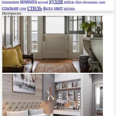
кухня
комната
мебель
использовать
который
обои
оформление
совет
стиль
спальня
цвет
фото
стен
штора
Интересно