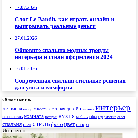
17.07.2026
Слот Le Bandit, как играть онлайн и
выигрывать реальные деньги
27.01.2026
Обновите спальню модные тренды
интерьера и стили оформления 2024
16.01.2026
Современная спальня стильные решения
для уюта и комфорта
Облако меток
интерьер
гостиная
дизайн
ванна
выбрать
2021
выбор
дизайна
кухня
комната
мебель
использовать
который
обои
оформление
совет
стиль
спальня
цвет
фото
стен
штора
Интересно