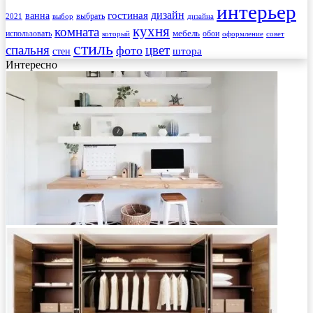
интерьер
гостиная
дизайн
ванна
выбрать
2021
выбор
дизайна
кухня
комната
мебель
использовать
который
обои
оформление
совет
стиль
спальня
цвет
фото
стен
штора
Интересно