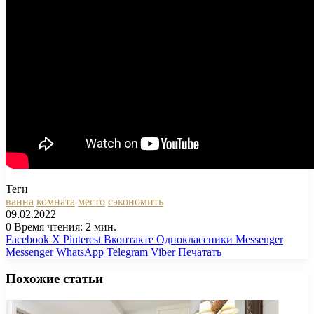
Теги
ванна
комната
место
сэкономить
09.02.2022
0
Время чтения: 2 мин.
Facebook
X
Pinterest
Вконтакте
Одноклассники
Messenger
Messenger
WhatsApp
Telegram
Viber
Печатать
Похожие статьи