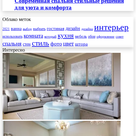
Современная спальня стильные решения
для уюта и комфорта
Облако меток
интерьер
гостиная
дизайн
ванна
выбрать
2021
выбор
дизайна
кухня
комната
мебель
использовать
который
обои
оформление
совет
стиль
спальня
цвет
фото
стен
штора
Интересно