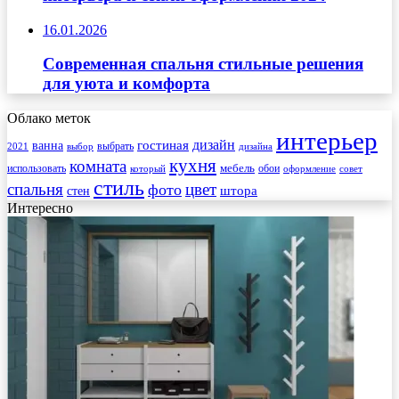
16.01.2026
Современная спальня стильные решения
для уюта и комфорта
Облако меток
интерьер
гостиная
дизайн
ванна
выбрать
2021
выбор
дизайна
кухня
комната
мебель
использовать
который
обои
оформление
совет
стиль
спальня
цвет
фото
стен
штора
Интересно