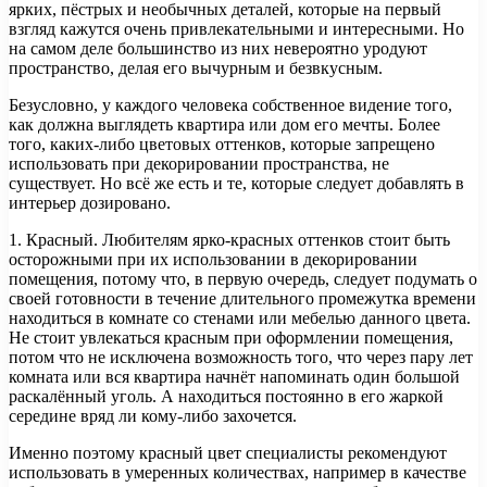
ярких, пёстрых и необычных деталей, которые на первый
взгляд кажутся очень привлекательными и интересными. Но
на самом деле большинство из них невероятно уродуют
пространство, делая его вычурным и безвкусным.
Безусловно, у каждого человека собственное видение того,
как должна выглядеть квартира или дом его мечты. Более
того, каких-либо цветовых оттенков, которые запрещено
использовать при декорировании пространства, не
существует. Но всё же есть и те, которые следует добавлять в
интерьер дозировано.
1. Красный. Любителям ярко-красных оттенков стоит быть
осторожными при их использовании в декорировании
помещения, потому что, в первую очередь, следует подумать о
своей готовности в течение длительного промежутка времени
находиться в комнате со стенами или мебелью данного цвета.
Не стоит увлекаться красным при оформлении помещения,
потом что не исключена возможность того, что через пару лет
комната или вся квартира начнёт напоминать один большой
раскалённый уголь. А находиться постоянно в его жаркой
середине вряд ли кому-либо захочется.
Именно поэтому красный цвет специалисты рекомендуют
использовать в умеренных количествах, например в качестве