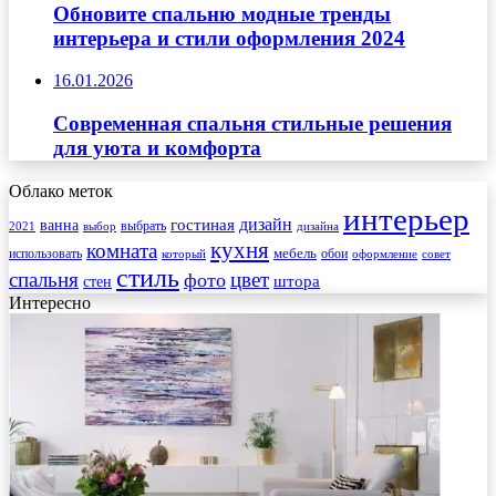
Обновите спальню модные тренды
интерьера и стили оформления 2024
16.01.2026
Современная спальня стильные решения
для уюта и комфорта
Облако меток
интерьер
гостиная
дизайн
ванна
выбрать
2021
выбор
дизайна
кухня
комната
мебель
использовать
который
обои
оформление
совет
стиль
спальня
цвет
фото
стен
штора
Интересно