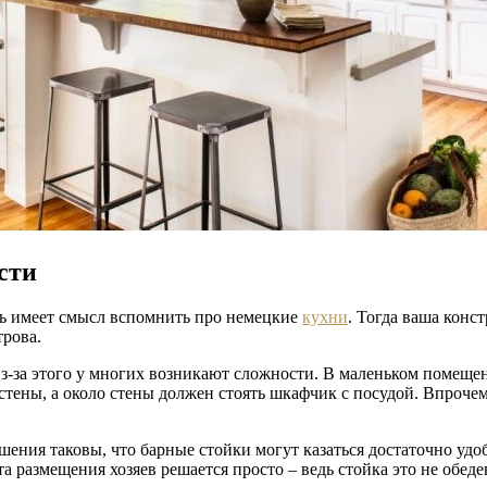
сти
сь имеет смысл вспомнить про немецкие
кухни
. Тогда ваша конс
трова.
Из-за этого у многих возникают сложности. В маленьком помещен
ь стены, а около стены должен стоять шкафчик с посудой. Впроче
ения таковы, что барные стойки могут казаться достаточно уд
а размещения хозяев решается просто – ведь стойка это не обед