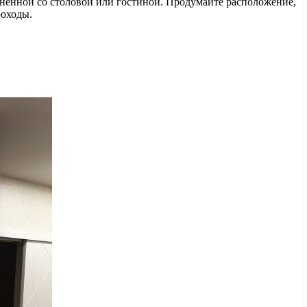
иненной со столовой или гостиной. Продумайте расположение,
роходы.