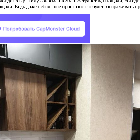
одойдет открытому современному пространству, площади, объед
ощади. Ведь даже небольшое пространство будет загораживать п