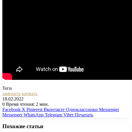
Теги
заменить
кровать
18.02.2022
0
Время чтения: 2 мин.
Facebook
X
Pinterest
Вконтакте
Одноклассники
Messenger
Messenger
WhatsApp
Telegram
Viber
Печатать
Похожие статьи