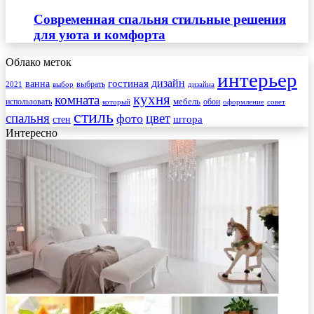
Современная спальня стильные решения
для уюта и комфорта
Облако меток
интерьер
гостиная
дизайн
ванна
выбрать
2021
выбор
дизайна
кухня
комната
мебель
использовать
который
обои
оформление
совет
стиль
спальня
цвет
фото
стен
штора
Интересно