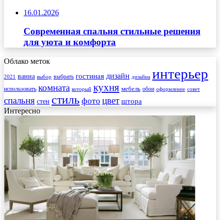
16.01.2026
Современная спальня стильные решения
для уюта и комфорта
Облако меток
интерьер
гостиная
дизайн
ванна
выбрать
2021
выбор
дизайна
кухня
комната
мебель
использовать
который
обои
оформление
совет
стиль
спальня
цвет
фото
стен
штора
Интересно