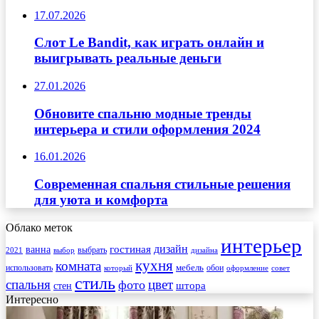
17.07.2026
Слот Le Bandit, как играть онлайн и
выигрывать реальные деньги
27.01.2026
Обновите спальню модные тренды
интерьера и стили оформления 2024
16.01.2026
Современная спальня стильные решения
для уюта и комфорта
Облако меток
интерьер
гостиная
дизайн
ванна
выбрать
2021
выбор
дизайна
кухня
комната
мебель
использовать
который
обои
оформление
совет
стиль
спальня
цвет
фото
стен
штора
Интересно