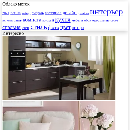
Облако меток
интерьер
гостиная
дизайн
ванна
выбрать
2021
выбор
дизайна
кухня
комната
мебель
использовать
который
обои
оформление
совет
стиль
спальня
цвет
фото
стен
штора
Интересно