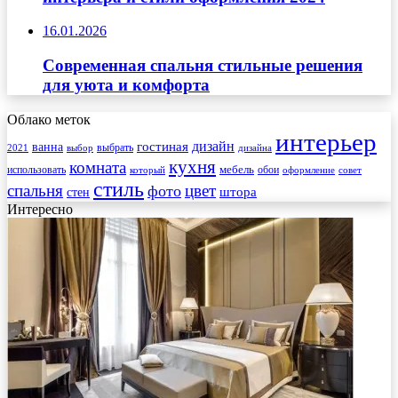
16.01.2026
Современная спальня стильные решения
для уюта и комфорта
Облако меток
интерьер
гостиная
дизайн
ванна
выбрать
2021
выбор
дизайна
кухня
комната
мебель
использовать
который
обои
оформление
совет
стиль
спальня
цвет
фото
стен
штора
Интересно