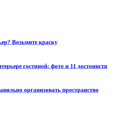
ьер? Возьмите краску
ерьере гостиной: фото и 11 достоинств
авильно организовать пространство