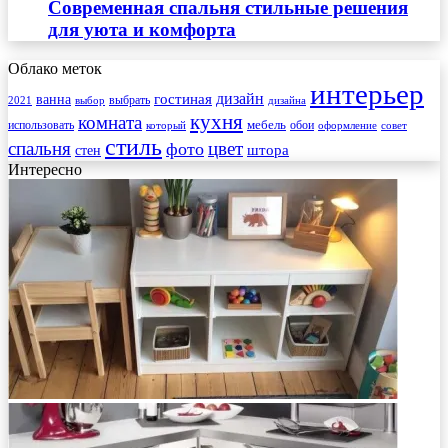
Современная спальня стильные решения
для уюта и комфорта
Облако меток
интерьер
гостиная
дизайн
ванна
выбрать
2021
выбор
дизайна
кухня
комната
мебель
использовать
который
обои
оформление
совет
стиль
спальня
цвет
фото
стен
штора
Интересно