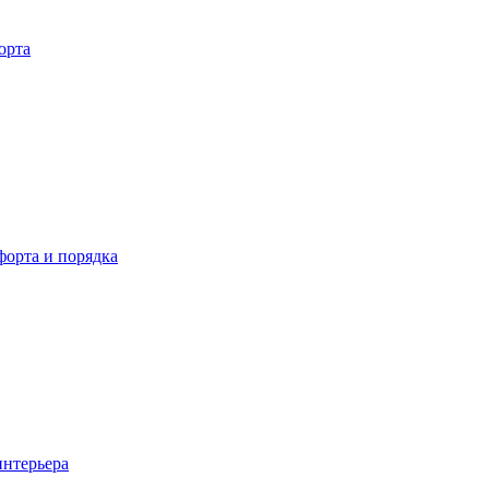
орта
орта и порядка
интерьера