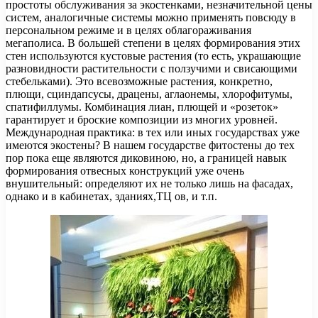
простоты обслуживания за экостенками, незначительной цены
систем, аналогичные системы можно применять повсюду в
персональном режиме и в целях облагораживания
мегаполиса. В большей степени в целях формирования этих
стен используются кустовые растения (то есть, украшающие
разновидности растительности с ползучими и свисающими
стебельками). Это всевозможные растения, конкретно,
плющи, сциндапсусы, драцены, аглаонемы, хлорофитумы,
спатифиллумы. Комбинация лиан, плющей и «розеток»
гарантирует и броские композиции из многих уровней.
Международная практика: в тех или иных государствах уже
имеются экостены? В нашем государстве фитостены до тех
пор пока еще являются диковиною, но, а границей навык
формирования отвесных конструкций уже очень
внушительный: определяют их не только лишь на фасадах,
однако и в кабинетах, зданиях,ТЦ ов, и т.п.