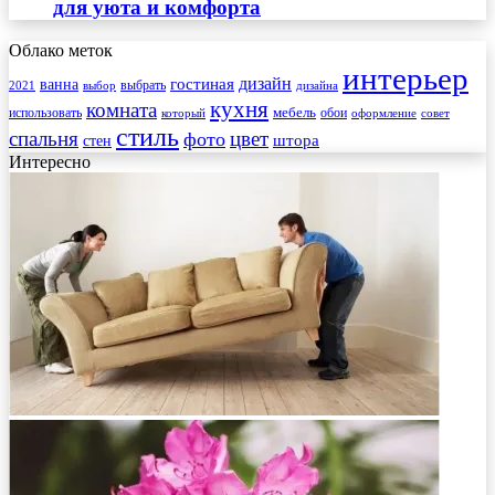
для уюта и комфорта
Облако меток
интерьер
гостиная
дизайн
ванна
выбрать
2021
выбор
дизайна
кухня
комната
мебель
использовать
который
обои
оформление
совет
стиль
спальня
цвет
фото
стен
штора
Интересно