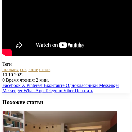
Теги
прованс
создание
стиль
10.10.2022
0
Время чтения: 2 мин.
Facebook
X
Pinterest
Вконтакте
Одноклассники
Messenger
Messenger
WhatsApp
Telegram
Viber
Печатать
Похожие статьи