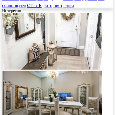
стиль
спальня
цвет
фото
стен
штора
Интересно