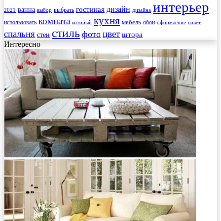
интерьер
гостиная
дизайн
ванна
выбрать
2021
выбор
дизайна
кухня
комната
мебель
использовать
который
обои
оформление
совет
стиль
спальня
цвет
фото
стен
штора
Интересно