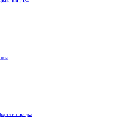
ормления 2024
орта
орта и порядка