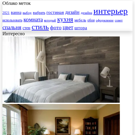
Облако меток
интерьер
гостиная
дизайн
ванна
выбрать
2021
выбор
дизайна
кухня
комната
мебель
использовать
который
обои
оформление
совет
стиль
спальня
цвет
фото
стен
штора
Интересно