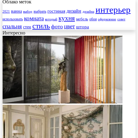
Облако меток
интерьер
гостиная
дизайн
ванна
выбрать
2021
выбор
дизайна
кухня
комната
мебель
использовать
который
обои
оформление
совет
стиль
спальня
цвет
фото
стен
штора
Интересно