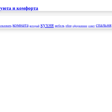
 уюта и комфорта
кухня
комната
спальня
мебель
ользовать
который
обои
оформление
совет