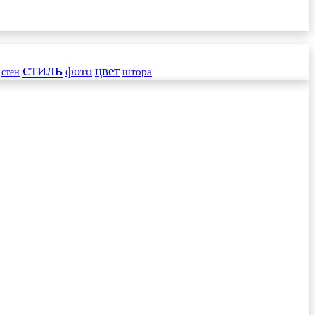
стиль
цвет
фото
стен
штора