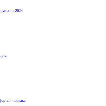
ормления 2024
орта
орта и порядка