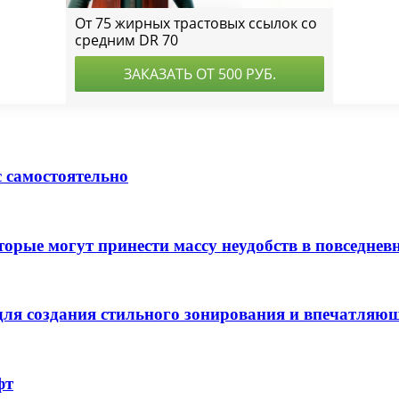
 самостоятельно
торые могут принести массу неудобств в повседне
для создания стильного зонирования и впечатляю
фт