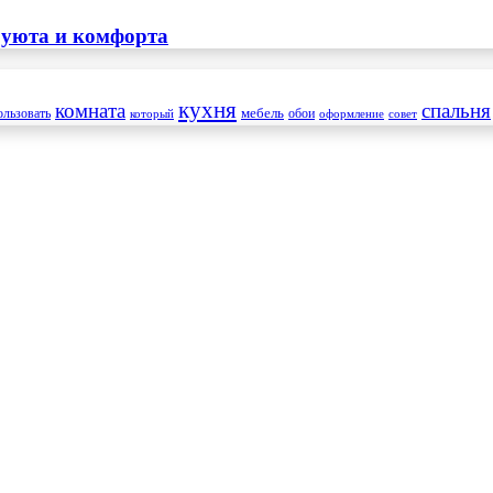
 уюта и комфорта
кухня
комната
спальня
мебель
ользовать
который
обои
оформление
совет