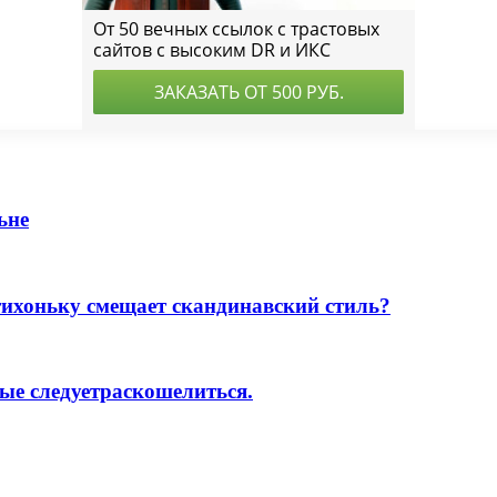
ьне
тихоньку смещает скандинавский стиль?
ые следуетраскошелиться.