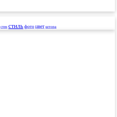
стиль
цвет
фото
стен
штора