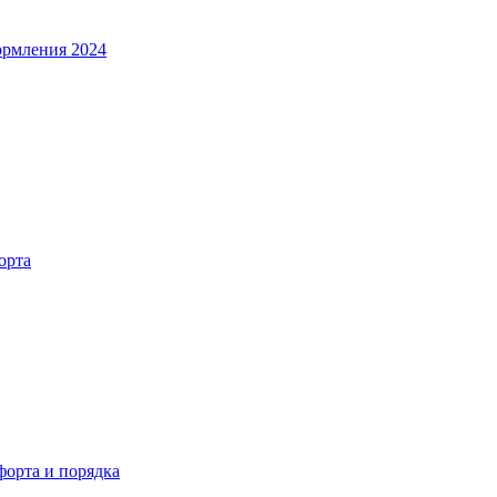
ормления 2024
орта
орта и порядка