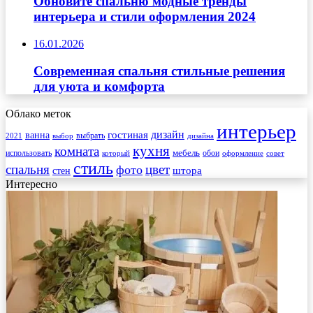
Обновите спальню модные тренды
интерьера и стили оформления 2024
16.01.2026
Современная спальня стильные решения
для уюта и комфорта
Облако меток
интерьер
гостиная
дизайн
ванна
выбрать
2021
выбор
дизайна
кухня
комната
мебель
использовать
который
обои
оформление
совет
стиль
спальня
цвет
фото
стен
штора
Интересно