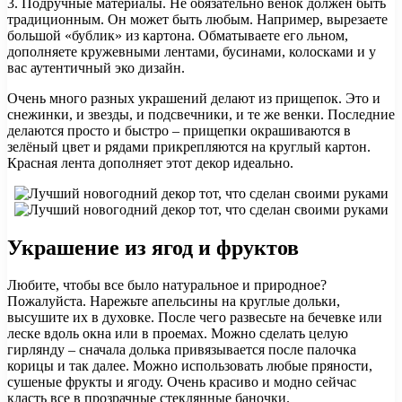
3. Подручные материалы. Не обязательно венок должен быть
традиционным. Он может быть любым. Например, вырезаете
большой «бублик» из картона. Обматываете его льном,
дополняете кружевными лентами, бусинами, колосками и у
вас аутентичный эко дизайн.
Очень много разных украшений делают из прищепок. Это и
снежинки, и звезды, и подсвечники, и те же венки. Последние
делаются просто и быстро – прищепки окрашиваются в
зелёный цвет и рядами прикрепляются на круглый картон.
Красная лента дополняет этот декор идеально.
Украшение из ягод и фруктов
Любите, чтобы все было натуральное и природное?
Пожалуйста. Нарежьте апельсины на круглые дольки,
высушите их в духовке. После чего развесьте на бечевке или
леске вдоль окна или в проемах. Можно сделать целую
гирлянду – сначала долька привязывается после палочка
корицы и так далее. Можно использовать любые пряности,
сушеные фрукты и ягоду. Очень красиво и модно сейчас
класть все в прозрачные стеклянные баночки.