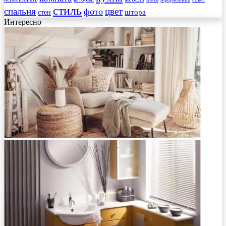
стиль
спальня
цвет
фото
стен
штора
Интересно