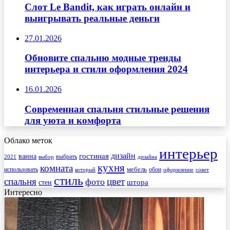
Слот Le Bandit, как играть онлайн и
выигрывать реальные деньги
27.01.2026
Обновите спальню модные тренды
интерьера и стили оформления 2024
16.01.2026
Современная спальня стильные решения
для уюта и комфорта
Облако меток
интерьер
гостиная
дизайн
ванна
выбрать
2021
выбор
дизайна
кухня
комната
мебель
использовать
который
обои
оформление
совет
стиль
спальня
цвет
фото
стен
штора
Интересно