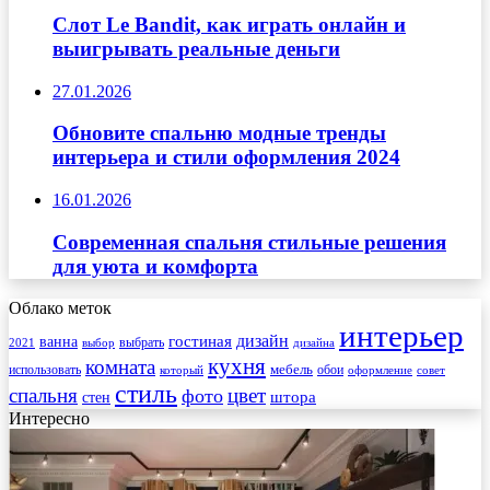
Слот Le Bandit, как играть онлайн и
выигрывать реальные деньги
27.01.2026
Обновите спальню модные тренды
интерьера и стили оформления 2024
16.01.2026
Современная спальня стильные решения
для уюта и комфорта
Облако меток
интерьер
гостиная
дизайн
ванна
выбрать
2021
выбор
дизайна
кухня
комната
мебель
использовать
который
обои
оформление
совет
стиль
спальня
цвет
фото
стен
штора
Интересно