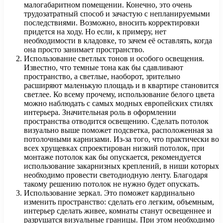
малогабаритном помещении. Конечно, это очень
трудозатратный способ и зачастую с непланируемыми
последствиями. Возможно, вносить корректировки
придется на ходу. Но если, к примеру, нет
необходимости в кладовке, то зачем её оставлять, когда
она просто занимает пространство.
Использование светлых тонов и особого освещения.
Известно, что темные тона как бы сдавливают
пространство, а светлые, наоборот, зрительно
расширяют маленькую площадь и в квартире становится
светлее. Ко всему прочему, использование белого цвета
можно наблюдать с самых модных европейских стилях
интерьера. Значительная роль в оформлении
пространства отводится освещению. Сделать потолок
визуально выше поможет подсветка, расположенная за
потолочными карнизами. Из-за того, что практически во
всех хрущевках спроектирован низкий потолок, при
монтаже потолок как бы опускается, рекомендуется
использование закарнизных креплений, в ниши которых
необходимо провести светодиодную ленту. Благодаря
такому решению потолок не нужно будет опускать.
Использование зеркал. Это поможет кардинально
изменить пространство: сделать его легким, объемным,
интерьер сделать живее, комнаты станут освещеннее и
разрушатся визуальные границы. При этом необходимо