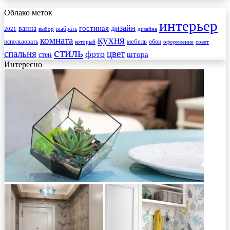
Облако меток
интерьер
гостиная
дизайн
ванна
выбрать
2021
выбор
дизайна
кухня
комната
мебель
использовать
который
обои
оформление
совет
стиль
спальня
цвет
фото
стен
штора
Интересно