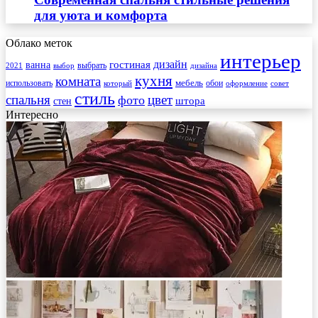
для уюта и комфорта
Облако меток
интерьер
гостиная
дизайн
ванна
выбрать
2021
выбор
дизайна
кухня
комната
мебель
использовать
который
обои
оформление
совет
стиль
спальня
цвет
фото
стен
штора
Интересно