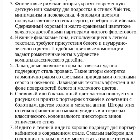
Фиолетовые римские шторы украсят современную
детскую или комнату для подростка в стилях Хай-тек,
минимализм и неоклассика. Фоновыми цветами
послужат светлые оттенки серого, серебристый ибелый.
Сдержанный охровый и желто-оранжевый цветатоже
являются достойными партнерами чистого фиолетового.
Нежные фиалковые тона, использующиеся в легком
текстиле, требуют присутствия белого и изумрудно-
зеленого цветов. Подобные цветовые композиции
задают романтичные ноты в убранстве
комнатыклассического дизайна.
Лавандовые льняные шторы на завязках удачно
подчеркнут стиль прованс. Такие шторы смотрятся
гармонично рядом со светлыми природными оттенками
серого и бежевого. Лавандовый текстиль эффектен и на
фоне поверхностей белого и молочного цветов.
Сливовый или баклажанный цвет частоиспользуется в
рисунках и принтах портьерных тканей в сочетании с
болотным, цветом золота и металла антик. Шторы этих
оттенков фиолетового можно увидеть в интерьерах
классического, колониального инекоторых видов
этнического стиля.
Индиго и темный индиго хорошо подойдут для портьер
кабинетов в современном стиле. Смелым выбором для
сочетания с таким цветом могут стать темные оттенки