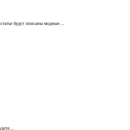
й статье будут описаны модные…
будете…