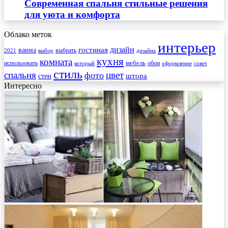
Современная спальня стильные решения
для уюта и комфорта
Облако меток
интерьер
гостиная
дизайн
ванна
выбрать
2021
выбор
дизайна
кухня
комната
мебель
использовать
который
обои
оформление
совет
стиль
спальня
цвет
фото
стен
штора
Интересно