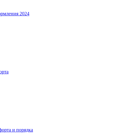
ормления 2024
орта
орта и порядка