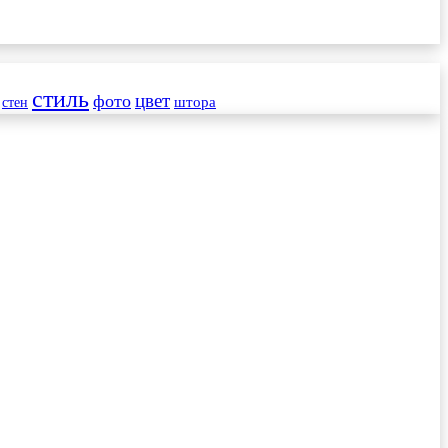
стиль
цвет
фото
стен
штора