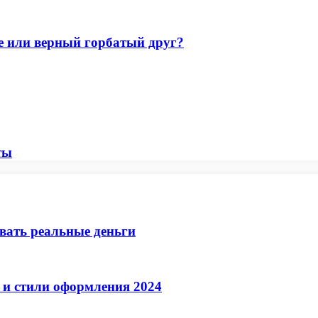
ое или верный горбатый друг?
ты
ывать реальные деньги
 и стили оформления 2024