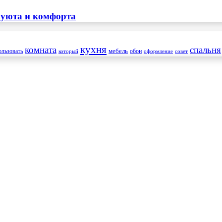
 уюта и комфорта
кухня
комната
спальня
мебель
ользовать
который
обои
оформление
совет