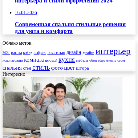
интерьера и стили оформления 2024
16.01.2026
Современная спальня стильные решения
для уюта и комфорта
Облако меток
интерьер
гостиная
дизайн
ванна
выбрать
2021
выбор
дизайна
кухня
комната
мебель
использовать
который
обои
оформление
совет
стиль
спальня
цвет
фото
стен
штора
Интересно