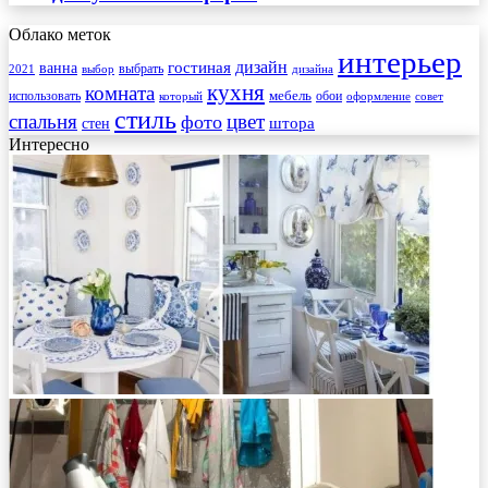
Облако меток
интерьер
гостиная
дизайн
ванна
выбрать
2021
выбор
дизайна
кухня
комната
мебель
использовать
который
обои
оформление
совет
стиль
спальня
цвет
фото
стен
штора
Интересно