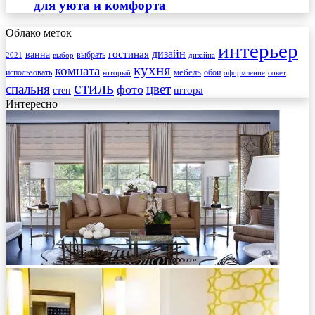
для уюта и комфорта
Облако меток
интерьер
гостиная
дизайн
ванна
выбрать
2021
выбор
дизайна
кухня
комната
мебель
использовать
который
обои
оформление
совет
стиль
спальня
цвет
фото
стен
штора
Интересно