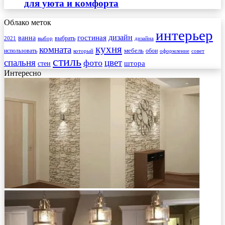
для уюта и комфорта
Облако меток
интерьер
гостиная
дизайн
ванна
выбрать
2021
выбор
дизайна
кухня
комната
мебель
использовать
который
обои
оформление
совет
стиль
спальня
цвет
фото
стен
штора
Интересно