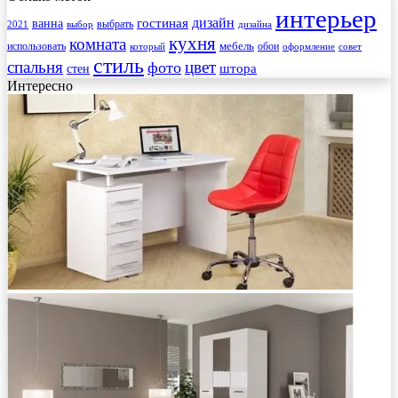
интерьер
гостиная
дизайн
ванна
выбрать
2021
выбор
дизайна
кухня
комната
мебель
использовать
который
обои
оформление
совет
стиль
спальня
цвет
фото
стен
штора
Интересно