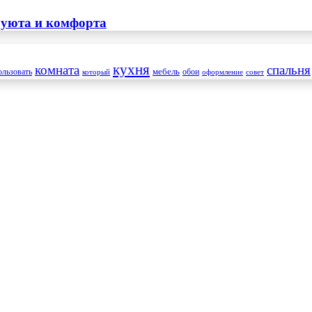
 уюта и комфорта
кухня
комната
спальня
мебель
ользовать
который
обои
оформление
совет