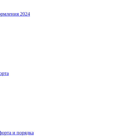
ормления 2024
орта
орта и порядка