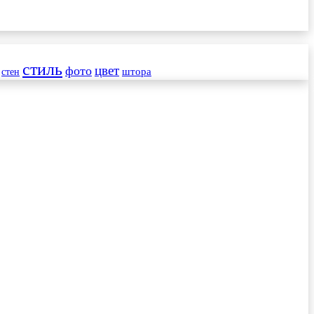
стиль
цвет
фото
стен
штора