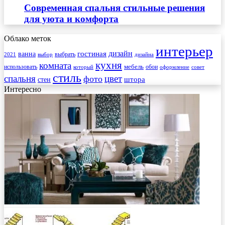
Современная спальня стильные решения
для уюта и комфорта
Облако меток
интерьер
гостиная
дизайн
ванна
выбрать
2021
выбор
дизайна
кухня
комната
мебель
использовать
который
обои
оформление
совет
стиль
спальня
цвет
фото
стен
штора
Интересно