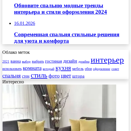
Обновите спальню модные тренды
интерьера и стили оформления 2024
16.01.2026
Современная спальня стильные решения
для уюта и комфорта
Облако меток
интерьер
гостиная
дизайн
ванна
выбрать
2021
выбор
дизайна
кухня
комната
мебель
использовать
который
обои
оформление
совет
стиль
спальня
цвет
фото
стен
штора
Интересно