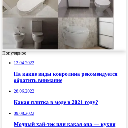
Популярное
12.04.2022
На какие виды ковролина рекомендуется
обратить внимание
28.06.2022
Какая плитка в моде в 2021 году?
09.08.2022
Модный хай-тек или какая она — кухня