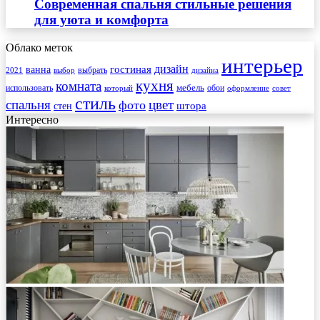
Современная спальня стильные решения
для уюта и комфорта
Облако меток
интерьер
гостиная
дизайн
ванна
выбрать
2021
выбор
дизайна
кухня
комната
мебель
использовать
который
обои
оформление
совет
стиль
спальня
цвет
фото
стен
штора
Интересно