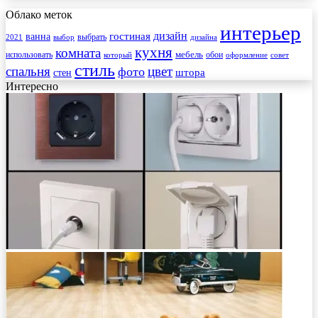
Облако меток
интерьер
гостиная
дизайн
ванна
выбрать
2021
выбор
дизайна
кухня
комната
мебель
использовать
который
обои
оформление
совет
стиль
спальня
цвет
фото
стен
штора
Интересно