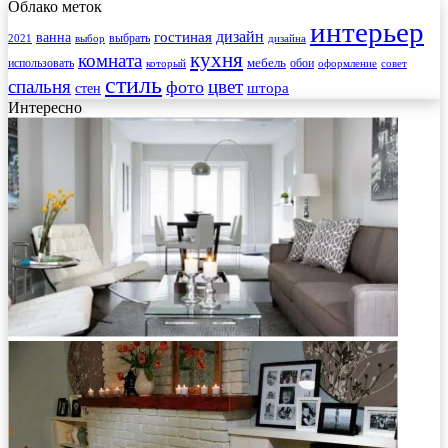
Облако меток
интерьер
гостиная
дизайн
ванна
выбрать
2021
выбор
дизайна
кухня
комната
мебель
использовать
который
обои
оформление
совет
стиль
спальня
цвет
фото
стен
штора
Интересно