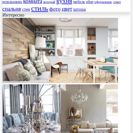
кухня
комната
мебель
использовать
который
обои
оформление
совет
стиль
спальня
цвет
фото
стен
штора
Интересно