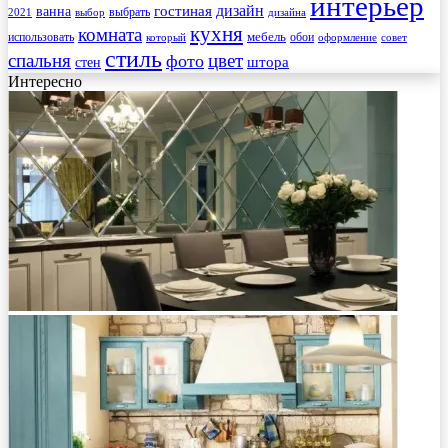
интерьер
гостиная
дизайн
ванна
выбрать
2021
выбор
дизайна
кухня
комната
мебель
использовать
который
обои
оформление
совет
стиль
спальня
цвет
фото
стен
штора
Интересно