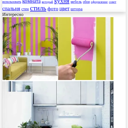
кухня
комната
мебель
использовать
который
обои
оформление
совет
стиль
спальня
цвет
фото
стен
штора
Интересно