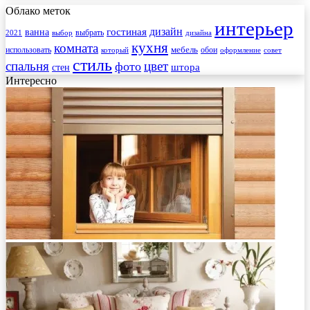
Облако меток
интерьер
гостиная
дизайн
ванна
выбрать
2021
выбор
дизайна
кухня
комната
мебель
использовать
который
обои
оформление
совет
стиль
спальня
цвет
фото
стен
штора
Интересно