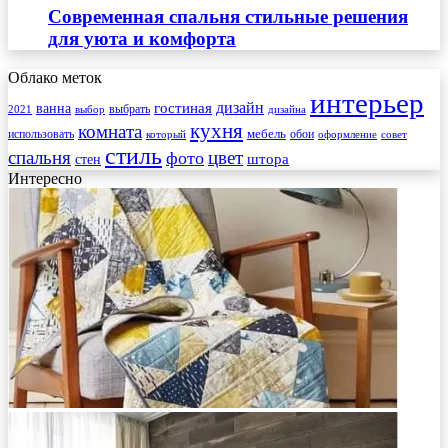
Современная спальня стильные решения
для уюта и комфорта
Облако меток
интерьер
гостиная
дизайн
ванна
выбрать
2021
выбор
дизайна
кухня
комната
мебель
использовать
который
обои
оформление
совет
стиль
спальня
цвет
фото
стен
штора
Интересно