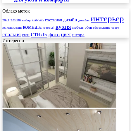
Облако меток
интерьер
гостиная
дизайн
ванна
выбрать
2021
выбор
дизайна
кухня
комната
мебель
использовать
который
обои
оформление
совет
стиль
спальня
цвет
фото
стен
штора
Интересно