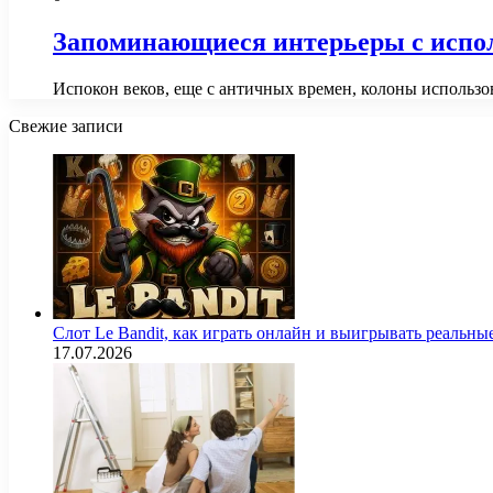
Запоминающиеся интерьеры с испо
Испокон веков, еще с античных времен, колоны использо
Свежие записи
Слот Le Bandit, как играть онлайн и выигрывать реальны
17.07.2026