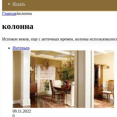
Искать
Главная
/
колонна
колонна
Испокон веков, еще с античных времен, колоны использовалис
Интерьер
09.11.2022
0