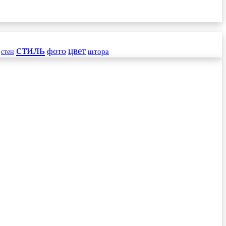
стиль
цвет
фото
стен
штора