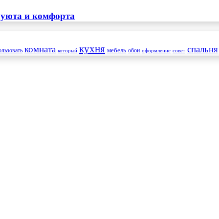
 уюта и комфорта
кухня
комната
спальня
мебель
ользовать
который
обои
оформление
совет