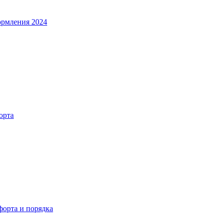
ормления 2024
орта
орта и порядка